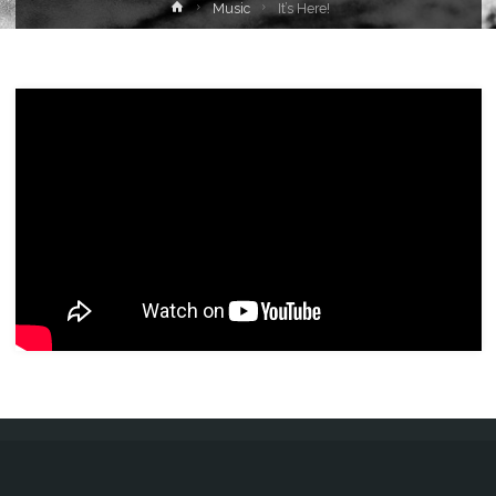
Home
Music
It’s Here!